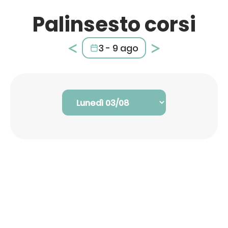
Palinsesto corsi
<
>
3 - 9 ago